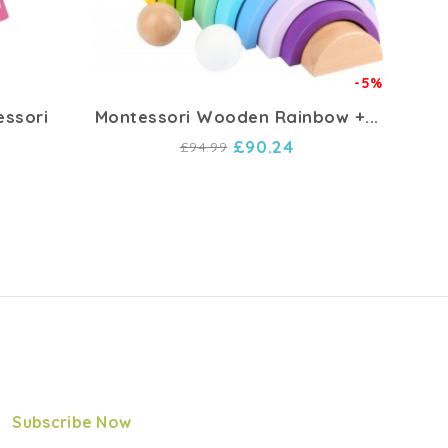
-5%
essori
Montessori Wooden Rainbow +...
£90.24
£94.99
Subscribe Now