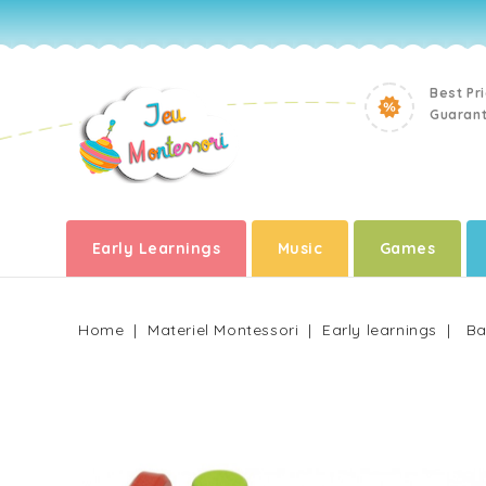
Best Pr
Guaran
Early Learnings
Music
Games
Home
Materiel Montessori
Early learnings
Ba