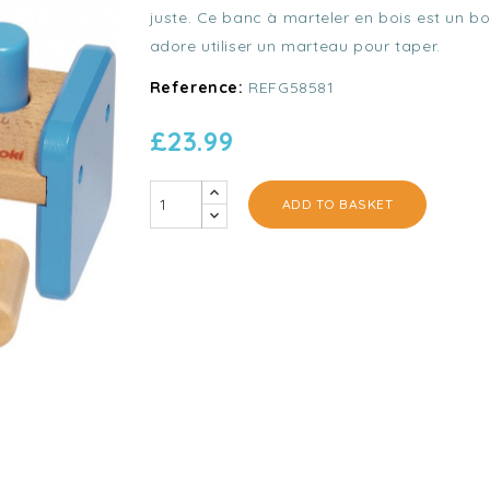
juste. Ce banc à marteler en bois est un bo
adore utiliser un marteau pour taper.
Reference:
REFG58581
£23.99
ADD TO BASKET