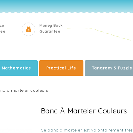
ice
Money Back
tee
Guarantee
Mathematics
Practical Life
Tangram & Puzzle
nc à marteler couleurs
Banc À Marteler Couleurs
Ce banc à marteler est volontairement très 