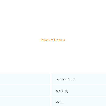
Product Details
3 x 3 x 1 cm
0.05 kg
0m+