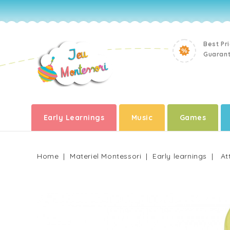
Best Pr
Guaran
Early Learnings
Music
Games
Home
Materiel Montessori
Early learnings
At