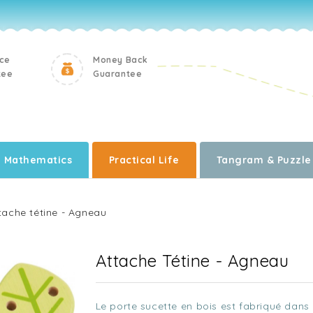
ice
Money Back
tee
Guarantee
Mathematics
Practical Life
Tangram & Puzzle
tache tétine - Agneau
Attache Tétine - Agneau
Le porte sucette en bois est fabriqué dans